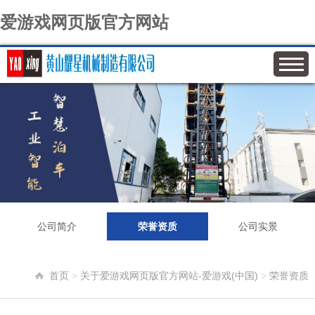
爱游戏网页版官方网站
公司简介
荣誉资质
公司实景
首页
>
关于爱游戏网页版官方网站-爱游戏(中国)
>
荣誉资质