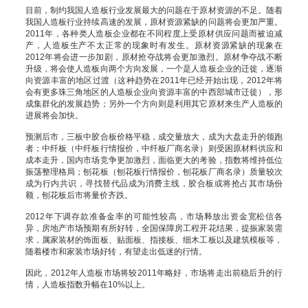
目前，制约我国人造板行业发展最大的问题在于原材资源的不足。随着
我国人造板行业持续高速的发展，原材资源紧缺的问题将会更加严重。
2011年，各种类人造板企业都在不同程度上受原材供应问题而被迫减
产，人造板生产不太正常的现象时有发生。原材资源紧缺的现象在
2012年将会进一步加剧，原材抢夺战将会更加激烈。原材争夺战不断
升级，将会使人造板向两个方向发展，一个是人造板企业的迁徙，逐渐
向资源丰富的地区过渡（这种趋势在2011年已经开始出现，2012年将
会有更多珠三角地区的人造板企业向资源丰富的中西部城市迁徙），形
成集群化的发展趋势；另外一个方向则是利用其它原材来生产人造板的
进展将会加快。
预测后市，三板中胶合板价格平稳，成交量放大，成为大盘走升的领跑
者；中纤板（中纤板行情报价，中纤板厂商名录）则受困原材料供应和
成本走升，国内市场竞争更加激烈，面临更大的考验，指数将维持低位
振荡整理格局；刨花板（刨花板行情报价，刨花板厂商名录）质量较次
成为行内共识，寻找替代品成为消费主线，胶合板或将抢占其市场份
额，刨花板后市将量价齐跌。
2012年下调存款准备金率的可能性较高，市场释放出资金宽松信各
异，房地产市场预期有所好转，全国保障房工程开花结果，提振家装需
求，属家装材的饰面板、贴面板、指接板、细木工板以及建筑模板等，
随着楼市和家装市场好转，有望走出低迷的行情。
因此，2012年人造板市场将较2011年略好，市场将走出前稳后升的行
情，人造板指数升幅在10%以上。