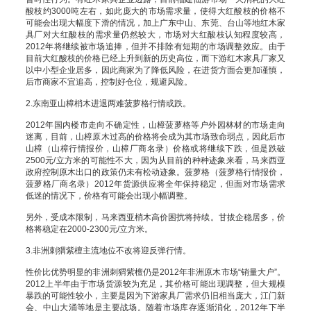
酸枝约3000吨左右，如此庞大的市场需求量，使得大红酸枝的价格不
可能会出现大幅度下滑的情况，加上广东中山、东莞、台山等地红木家
具厂对大红酸枝的需求量仍然较大，市场对大红酸枝认知程度较高，
2012年将继续被市场追捧，但并不排除有短期的市场调整效应。由于
目前大红酸枝的价格已经上升到新的历史高位，而下游红木家具厂家又
以中小型企业居多，因此商家为了降低风险，在进货方面会更加谨慎，
后市商家不宜追高，控制好仓位，规避风险。
2.东南亚山樟梢木进退两难菠萝格行情或跌。
2012年国内楼市走向不确定性，山樟菠萝格等户外园林材的市场走向
迷离，目前，山樟原木过高的价格将会成为其市场致命弱点，因此后市
山樟（山樟行情报价，山樟厂商名录）价格或将继续下跌，但是跌破
2500元/立方米的可能性不大，因为从目前的种种迹象来看，马来西亚
政府控制原木出口的政策仍未有松动迹象。菠萝格（菠萝格行情报价，
菠萝格厂商名录）2012年货源供应将全年保持稳定，但面对市场需求
低迷的情况下，价格有可能会出现小幅调整。
另外，受成本限制，马来西亚梢木高价困扰将持续。甘拔企稳居多，价
格将稳定在2000-2300元/立方米。
3.非洲刺猬紫檀主流地位不改将迎反弹行情。
性价比优势明显的非洲刺猬紫檀仍是2012年非洲原木市场“销量大户”。
2012上半年由于市场货源较为充足，其价格可能出现调整，但大规模
暴跌的可能性较小，主要是因为下游家具厂需求仍旧相当庞大，江门新
会、中山大涌等地是主要战场。随着市场库存逐渐消化，2012年下半