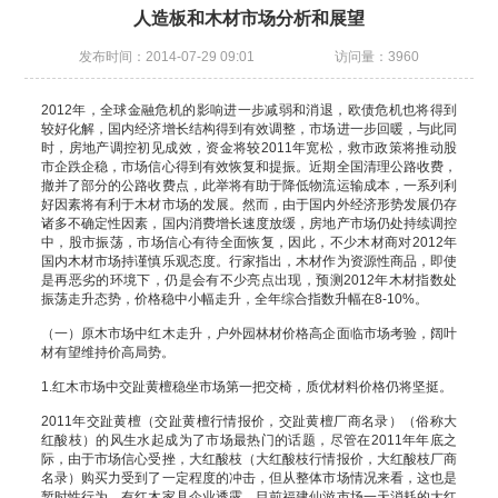
人造板和木材市场分析和展望
发布时间：2014-07-29 09:01
访问量：3960
2012年，全球金融危机的影响进一步减弱和消退，欧债危机也将得到
较好化解，国内经济增长结构得到有效调整，市场进一步回暖，与此同
时，房地产调控初见成效，资金将较2011年宽松，救市政策将推动股
市企跌企稳，市场信心得到有效恢复和提振。近期全国清理公路收费，
撤并了部分的公路收费点，此举将有助于降低物流运输成本，一系列利
好因素将有利于木材市场的发展。然而，由于国内外经济形势发展仍存
诸多不确定性因素，国内消费增长速度放缓，房地产市场仍处持续调控
中，股市振荡，市场信心有待全面恢复，因此，不少木材商对2012年
国内木材市场持谨慎乐观态度。行家指出，木材作为资源性商品，即使
是再恶劣的环境下，仍是会有不少亮点出现，预测2012年木材指数处
振荡走升态势，价格稳中小幅走升，全年综合指数升幅在8-10%。
（一）原木市场中红木走升，户外园林材价格高企面临市场考验，阔叶
材有望维持价高局势。
1.红木市场中交趾黄檀稳坐市场第一把交椅，质优材料价格仍将坚挺。
2011年交趾黄檀（交趾黄檀行情报价，交趾黄檀厂商名录）（俗称大
红酸枝）的风生水起成为了市场最热门的话题，尽管在2011年年底之
际，由于市场信心受挫，大红酸枝（大红酸枝行情报价，大红酸枝厂商
名录）购买力受到了一定程度的冲击，但从整体市场情况来看，这也是
暂时性行为。有红木家具企业透露，目前福建仙游市场一天消耗的大红