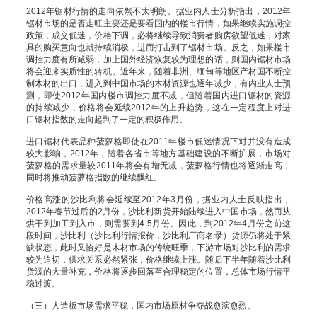
2012年锯材行情的走向依然不太明朗。据业内人士分析指出，2012年
锯材市场的是否走旺主要还是要看国内的楼市行情，如果继续实施调控
政策，成交低迷，价格下调，必将继续导致消费者购房欲望低迷，对家
具的购买意向也就持续消极，进而打击到了锯材市场。反之，如果楼市
调控力度有所减弱，加上国外经济恢复较为理想的话，则国内锯材市场
将会迎来实质性的转机。近年来，随着非洲、缅甸等地区产材国不断控
制木材的出口，进入到中国市场的木材资源也逐年减少，有内业人士预
测，即使2012年国内楼市调控力度不减，但随着国内进口锯材的资源
的持续减少，价格将会延续2012年的上升趋势，这在一定程度上对进
口锯材指数的走向起到了一定的积极作用。
进口锯材代表品种菠萝格即使在2011年楼市低迷情况下对并没有造成
较大影响，2012年，随着各省市等地方基础建设的不断扩展，市场对
菠萝格的需求量较2011年将会有增无减，菠萝格行情也将逐渐走高，
同时将推动菠萝格指数的继续飘红。
价格高涨的沙比利将会延续至2012年3月份，据业内人士反映指出，
2012年春节过后的2月份，沙比利新货开始陆续进入中国市场，然而从
烘干到加工到入市，则需要到4-5月份。因此，到2012年4月份之前这
段时间，沙比利（沙比利行情报价，沙比利厂商名录）货源仍将处于紧
缺状态，此时又恰好是木材市场的传统旺季，下游市场对沙比利的需求
较为迫切，供求关系必然紧张，价格继续上涨。随后下半年随着沙比利
货源的大量补充，价格将逐步回落至合理稳定的位置，总体市场行情平
稳过渡。
（三）人造板市场需求平稳，国内市场原材争夺战愈演愈烈。