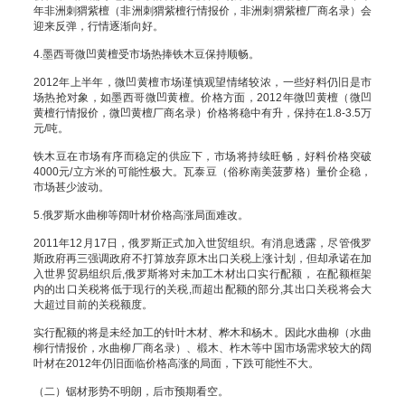
年非洲刺猬紫檀（非洲刺猬紫檀行情报价，非洲刺猬紫檀厂商名录）会
迎来反弹，行情逐渐向好。
4.墨西哥微凹黄檀受市场热捧铁木豆保持顺畅。
2012年上半年，微凹黄檀市场谨慎观望情绪较浓，一些好料仍旧是市
场热抢对象，如墨西哥微凹黄檀。价格方面，2012年微凹黄檀（微凹
黄檀行情报价，微凹黄檀厂商名录）价格将稳中有升，保持在1.8-3.5万
元/吨。
铁木豆在市场有序而稳定的供应下，市场将持续旺畅，好料价格突破
4000元/立方米的可能性极大。瓦泰豆（俗称南美菠萝格）量价企稳，
市场甚少波动。
5.俄罗斯水曲柳等阔叶材价格高涨局面难改。
2011年12月17日，俄罗斯正式加入世贸组织。有消息透露，尽管俄罗
斯政府再三强调政府不打算放弃原木出口关税上涨计划，但却承诺在加
入世界贸易组织后,俄罗斯将对未加工木材出口实行配额， 在配额框架
内的出口关税将低于现行的关税,而超出配额的部分,其出口关税将会大
大超过目前的关税额度。
实行配额的将是未经加工的针叶木材、桦木和杨木。因此水曲柳（水曲
柳行情报价，水曲柳厂商名录）、椴木、柞木等中国市场需求较大的阔
叶材在2012年仍旧面临价格高涨的局面，下跌可能性不大。
（二）锯材形势不明朗，后市预期看空。